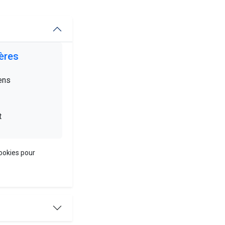
ères
ens
t
cookies pour