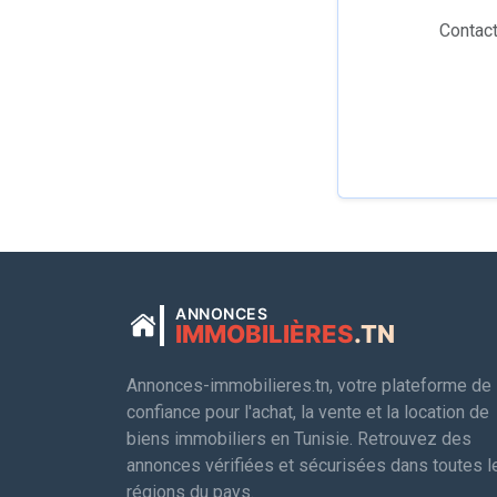
Contact
ANNONCES
IMMOBILIÈRES
.TN
Annonces-immobilieres.tn, votre plateforme de
confiance pour l'achat, la vente et la location de
biens immobiliers en Tunisie. Retrouvez des
annonces vérifiées et sécurisées dans toutes l
régions du pays.