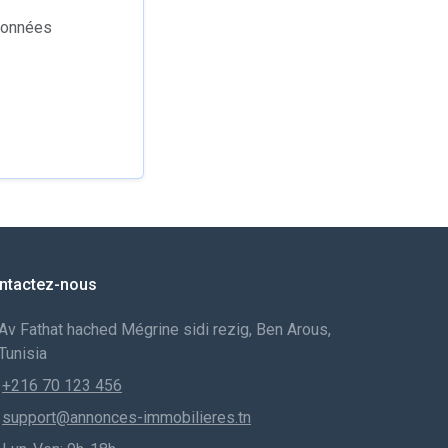
 données
ntactez-nous
Av Fathat hached Mégrine sidi rezig, Ben Arous,
Tunisia
+216 70 123 456
support@annonces-immobilieres.tn