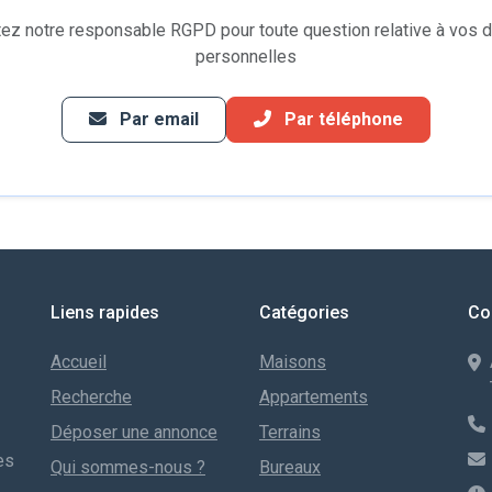
ez notre responsable RGPD pour toute question relative à vos
personnelles
Par email
Par téléphone
Liens rapides
Catégories
Co
Accueil
Maisons
Recherche
Appartements
Déposer une annonce
Terrains
es
Qui sommes-nous ?
Bureaux