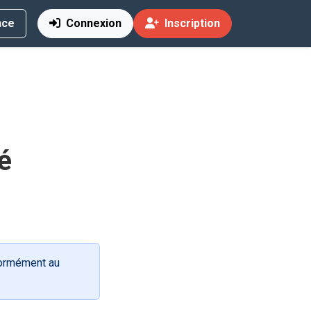
nce
Connexion
Inscription
é
formément au