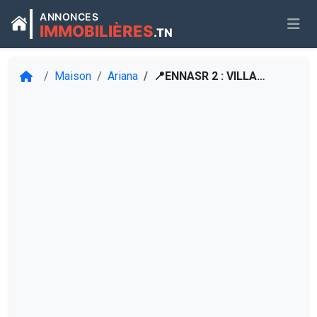
ANNONCES
IMMOBILIÈRES
.TN
Maison
Ariana
📍ENNASR 2 : VILLA JUMELÉE S+6 À LOUER À USAGE HABITATION OU BUREAUTIQUE