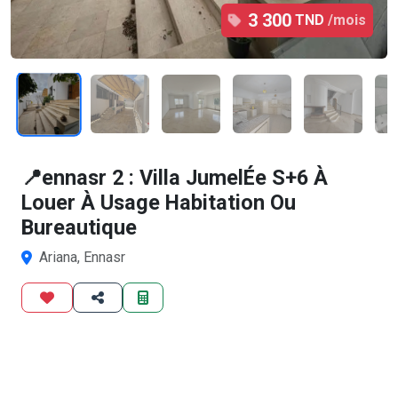
3 300
TND
/mois
1
/11
📍ennasr 2 : Villa JumelÉe S+6 À
Louer À Usage Habitation Ou
Bureautique
Ariana, Ennasr