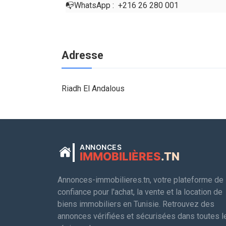
📭WhatsApp : ⁨⁨ +216 26 280 001
Adresse
Riadh El Andalous
ANNONCES
IMMOBILIÈRES
.TN
Annonces-immobilieres.tn, votre plateforme de
confiance pour l'achat, la vente et la location de
biens immobiliers en Tunisie. Retrouvez des
annonces vérifiées et sécurisées dans toutes l