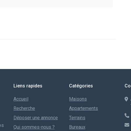
Liens rapides
Catégories
Co
Accueil
Maisons
Recherche
Appartements
Déposer une annonce
Terrains
es
Qui sommes-nous ?
Bureaux