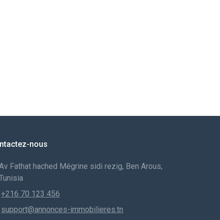
ntactez-nous
Av Fathat hached Mégrine sidi rezig, Ben Arous,
Tunisia
+216 70 123 456
support@annonces-immobilieres.tn