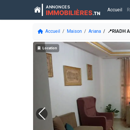
ANNONCES
Accueil
R
IMMOBILIÈRES
.TN
Accueil
Maison
Ariana
📍RIADH AL ANDALOUS : ETAGE
Location