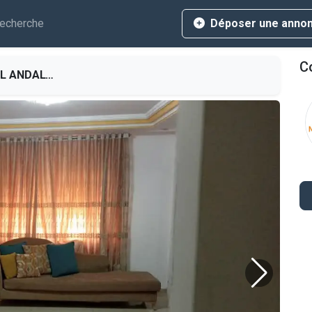
echerche
Déposer une anno
Co
 D’UNE VILLA S+3 À LOUER
L