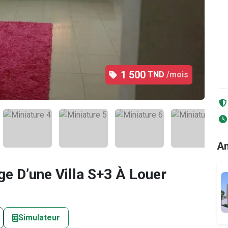
1 500
TND
/mois
2
/11
An
ge D’une Villa S+3 À Louer
Simulateur