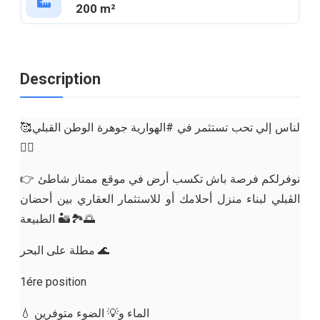
200 m²
Description
🥰لناس إلي تحب تستثمر في #الهوارية جوهرة الوطن القبلي
🚣‍♀️
👉 نوفرلكم فرصة باش تكسب أرض في موقع ممتاز شاطئ
الڨبلي لبناء منزل أحلامك أو للاستثمار العقاري بين أحضان
الطبيعة 🏜🏞🌅
مطلة على البحر 🌊
1ére position
💧 الماء و💡 الضوء متوفرين