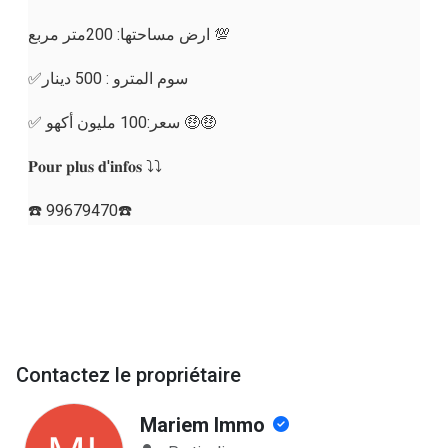
ارض مساحتها: 200متر مربع 💯
✅سوم المترو : 500 دينار
✅ سعر:100 مليون أكهو 🤑🤑
𝐏𝐨𝐮𝐫 𝐩𝐥𝐮𝐬 𝐝'𝐢𝐧𝐟𝐨𝐬 ⤵️⤵️
☎️ 99679470☎️
Contactez le propriétaire
Mariem Immo