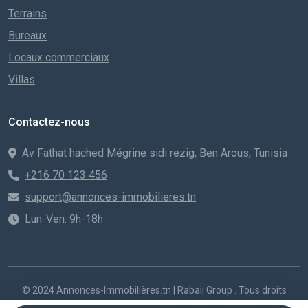
Terrains
Bureaux
Locaux commerciaux
Villas
Contactez-nous
Av Fathat hached Mégrine sidi rezig, Ben Arous, Tunisia
+216 70 123 456
support@annonces-immobilieres.tn
Lun-Ven: 9h-18h
© 2024 Annonces-Immobilières.tn | Rabaii Group . Tous droits
réservés. Créé par
|
Voitures d'occasion en Tunisie
Ahmed Rabaii