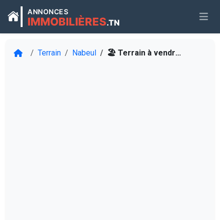
ANNONCES
IMMOBILIÈRES
.TN
Terrain
Nabeul
🏖️ Terrain à vendre à El Haouaria – Vue mer imprenable !