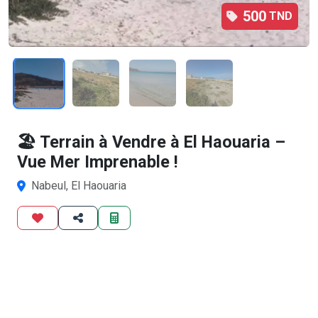
500
TND
1
/4
🏖️ Terrain à Vendre à El Haouaria –
Vue Mer Imprenable !
Nabeul, El Haouaria