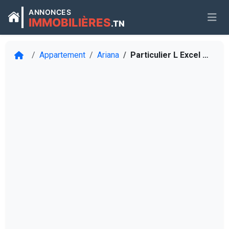
ANNONCES
IMMOBILIÈRES
.TN
Appartement
Ariana
Particulier L Excel S1 meublé Pour étranger Ennasr 2