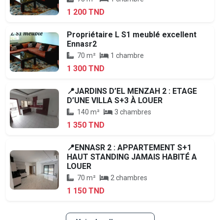
1 200 TND
Propriétaire L S1 meublé excellent
Ennasr2
70 m²
1 chambre
1 300 TND
📍JARDINS D’EL MENZAH 2 : ETAGE
D’UNE VILLA S+3 À LOUER
140 m²
3 chambres
1 350 TND
📍ENNASR 2 : APPARTEMENT S+1
HAUT STANDING JAMAIS HABITÉ A
LOUER
70 m²
2 chambres
1 150 TND