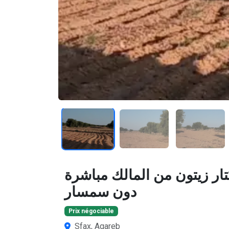
1
/3
أرض فلاحية صفاقس 19 هكتار زيتون من المالك مباشرة
دون سمسار
Prix négociable
Sfax, Agareb