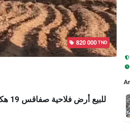
820 000
TND
2
/3
An
للبيع 