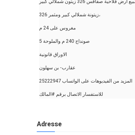
يع أرض فلاحية صفاقس 326 زيتون شملالي كبير
326 زيتونة شملالي كبير ومثمر،
مغروس على 24 م
صونداج 240 م والملوحة 5
الاوراق قانونية
عقارب- بن سهلون
المزيد من الفيديوهات على الواتساب 25222947
للاستفسار الاتصال برقم #المالك
Adresse