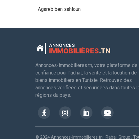
Agareb ben sahloun
ANNONCES
IMMOBILIÈRES
.TN
Annonces-immobilieres.tn, votre plateforme de
confiance pour l'achat, la vente et la location de
biens immobiliers en Tunisie. Retrouvez des
annonces vérifiées et sécurisées dans toutes l
régions du pays.
© 2024 Annonces-Immobilières.tn | Rabaii Group . Tou