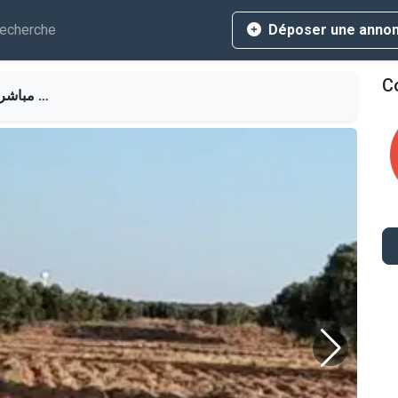
echerche
Déposer une anno
Co
للبيع أرض فلاحية صفاقس 19 هكتار زيتون من المالك مباشرة دون سمسار