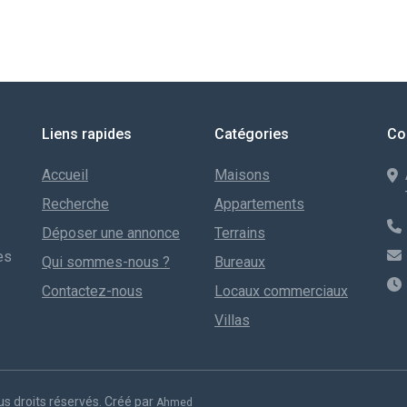
Liens rapides
Catégories
Co
Accueil
Maisons
Recherche
Appartements
Déposer une annonce
Terrains
es
Qui sommes-nous ?
Bureaux
Contactez-nous
Locaux commerciaux
Villas
s droits réservés. Créé par
Ahmed