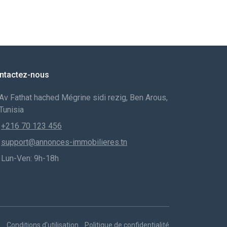
ntactez-nous
Av Fathat hached Mégrine sidi rezig, Ben Arous,
Tunisia
+216 70 123 456
support@annonces-immobilieres.tn
Lun-Ven: 9h-18h
Conditions d'utilisation
Politique de confidentialité