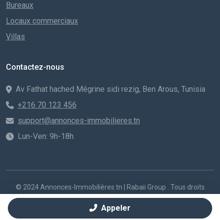
Bureaux
Locaux commerciaux
Villas
Contactez-nous
Av Fathat hached Mégrine sidi rezig, Ben Arous, Tunisia
+216 70 123 456
support@annonces-immobilieres.tn
Lun-Ven: 9h-18h
© 2024 Annonces-Immobilières.tn | Rabaii Group . Tous droits
réservés. Créé par
|
Voitures d'occasion en Tunisie
Ahmed Rabaii
Appeler
Conditions d'utilisation
Politique de confidentialité