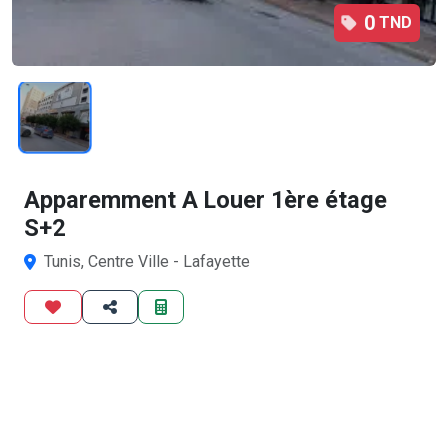
0
TND
1
/1
Apparemment A Louer 1ère étage
S+2
Tunis, Centre Ville - Lafayette