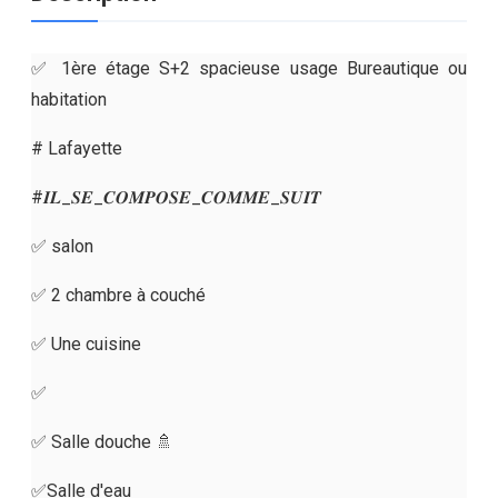
✅ 1ère étage S+2 spacieuse usage Bureautique ou
habitation
# Lafayette
#𝑰𝑳_𝑺𝑬_𝑪𝑶𝑴𝑷𝑶𝑺𝑬_𝑪𝑶𝑴𝑴𝑬_𝑺𝑼𝑰𝑻
✅ salon
✅ 2 chambre à couché
✅ Une cuisine
✅
✅ Salle douche 🚿
✅️Salle d'eau