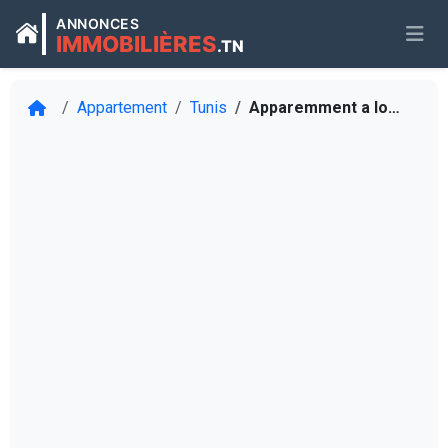
ANNONCES
IMMOBILIÈRES
.TN
Appartement
Tunis
Apparemment a louer 1ère étage S+2