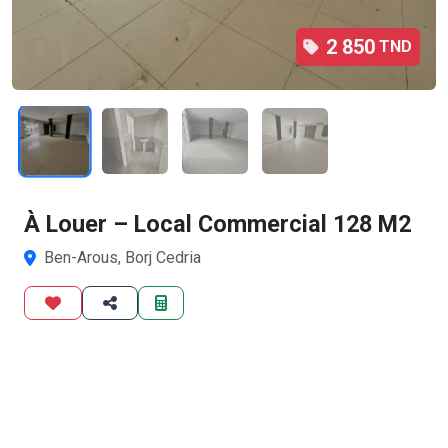
2 850
TND
1
/4
À Louer – Local Commercial 128 M2
Ben-Arous, Borj Cedria