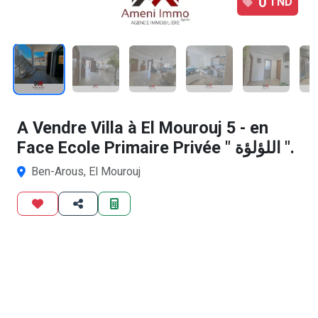
0
TND
1
/12
A Vendre Villa à El Mourouj 5 - en
Face Ecole Primaire Privée " اللؤلؤة ".
Ben-Arous, El Mourouj