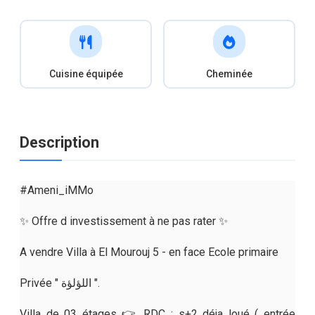
Cuisine équipée
Cheminée
Description
#Ameni_iMMo
✨ Offre d investissement à ne pas rater ✨
A vendre Villa à El Mourouj 5 - en face Ecole primaire
Privée " اللؤلؤة ".
Villa de 03 étages 👉 RDC : s+2 déja loué ( entrée