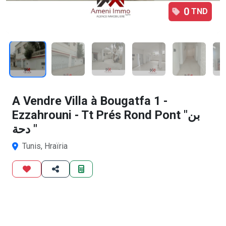
0
TND
1
/10
A Vendre Villa à Bougatfa 1 -
Ezzahrouni - Tt Prés Rond Pont "بن
دحة "
Tunis, Hraïria