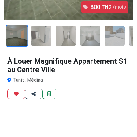
800
TND
/mois
1
/8
À Louer Magnifique Appartement S1
au Centre Ville
Tunis, Médina