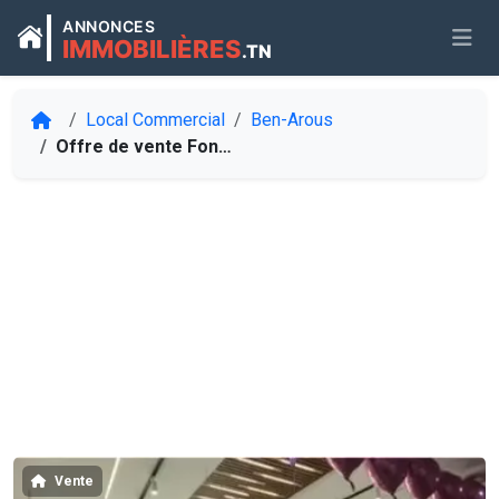
ANNONCES
IMMOBILIÈRES
.TN
Local Commercial
Ben-Arous
Offre de vente Fond de commerce " tt commerce " A El Mourouj 6
Vente