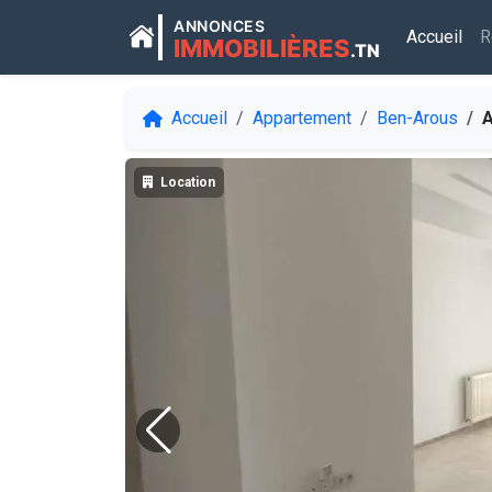
ANNONCES
Accueil
R
IMMOBILIÈRES
.TN
Accueil
Appartement
Ben-Arous
A L
Location