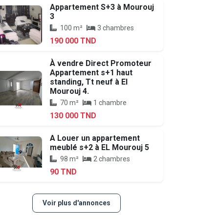
Appartement S+3 à Mourouj
3
100 m²
3 chambres
190 000 TND
À vendre Direct Promoteur
Appartement s+1 haut
standing, Tt neuf à El
Mourouj 4.
70 m²
1 chambre
130 000 TND
A Louer un appartement
meublé s+2 à EL Mourouj 5
98 m²
2 chambres
90 TND
Voir plus d'annonces