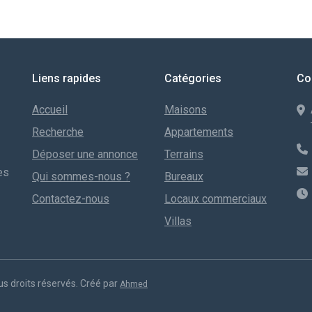
Liens rapides
Catégories
Co
Accueil
Maisons
Recherche
Appartements
Déposer une annonce
Terrains
es
Qui sommes-nous ?
Bureaux
Contactez-nous
Locaux commerciaux
Villas
s droits réservés. Créé par
Ahmed