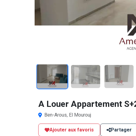
1
/8
A Louer Appartement S+2
Ben-Arous, El Mourouj
Ajouter aux favoris
Partager