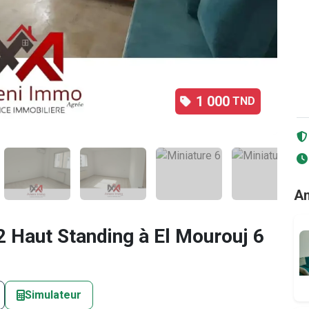
1 000
TND
2
/8
An
 Haut Standing à El Mourouj 6
Simulateur