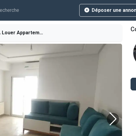
echerche
Déposer une anno
Co
ouer Appartement S+2 Haut standing à El Mourouj 6
L