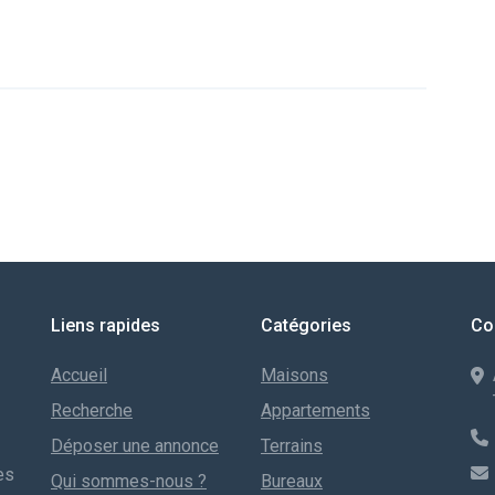
Liens rapides
Catégories
Co
Accueil
Maisons
Recherche
Appartements
Déposer une annonce
Terrains
es
Qui sommes-nous ?
Bureaux