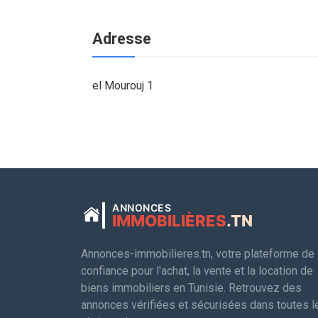
Adresse
el Mourouj 1
ANNONCES
IMMOBILIÈRES
.TN
Annonces-immobilieres.tn, votre plateforme de
confiance pour l'achat, la vente et la location de
biens immobiliers en Tunisie. Retrouvez des
annonces vérifiées et sécurisées dans toutes l