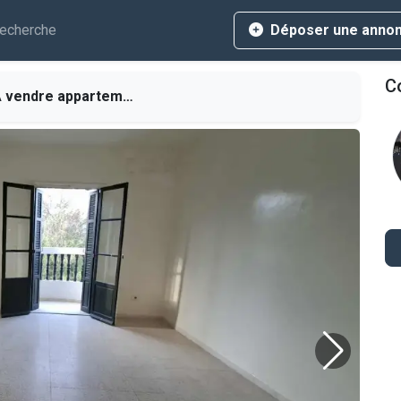
echerche
Déposer une anno
Co
vendre appartement s+2 à El Mourouj 1.