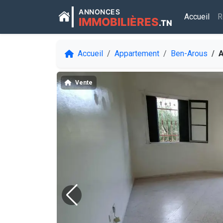
ANNONCES
Accueil
R
IMMOBILIÈRES
.TN
Accueil
Appartement
Ben-Arous
A 
Vente