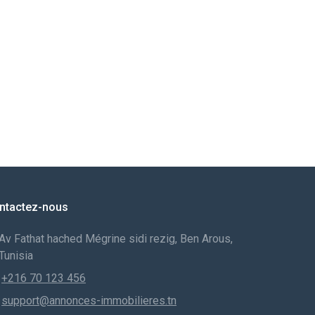
ntactez-nous
Av Fathat hached Mégrine sidi rezig, Ben Arous,
Tunisia
+216 70 123 456
support@annonces-immobilieres.tn