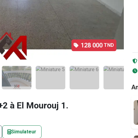
128 000
TND
2
/12
An
2 à El Mourouj 1.
Simulateur