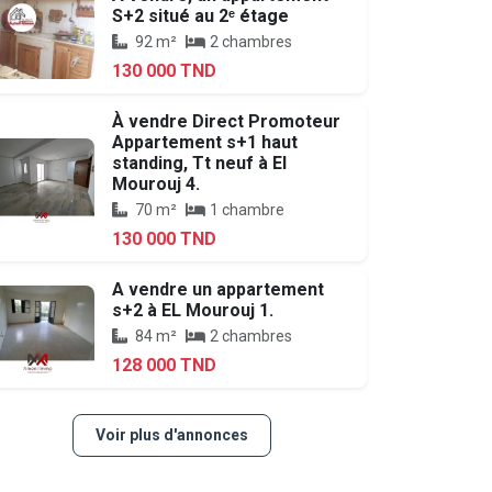
S+2 situé au 2ᵉ étage
92 m²
2 chambres
130 000 TND
À vendre Direct Promoteur
Appartement s+1 haut
standing, Tt neuf à El
Mourouj 4.
70 m²
1 chambre
130 000 TND
A vendre un appartement
s+2 à EL Mourouj 1.
84 m²
2 chambres
128 000 TND
Voir plus d'annonces