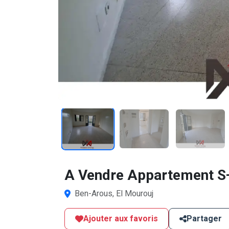
1
/12
A Vendre Appartement S+
Ben-Arous, El Mourouj
Ajouter aux favoris
Partager