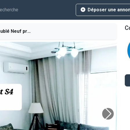
echerche
Déposer une anno
Co
f proche lac2 pour étranger
L