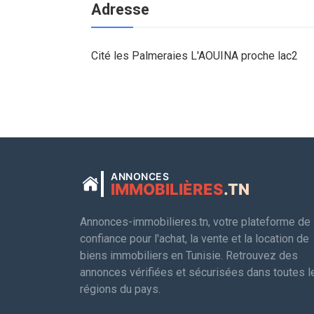
Adresse
Cité les Palmeraies L'AOUINA proche lac2
ANNONCES
IMMOBILIÈRES
.TN
Annonces-immobilieres.tn, votre plateforme de
confiance pour l'achat, la vente et la location de
biens immobiliers en Tunisie. Retrouvez des
annonces vérifiées et sécurisées dans toutes l
régions du pays.