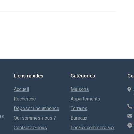
Liens rapides
Catégories
Co
Accueil
Maisons
Recherche
Appartements
Déposer une annonce
Terrains
es
Qui sommes-nous ?
Bureaux
Contactez-nous
Locaux commerciaux