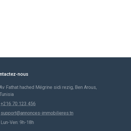
ntactez-nous
Av Fathat hached Mégrine sidi rezig, Ben Arous,
Tunisia
+216 70 123 456
support@annonces-immobilieres.tn
Lun-Ven: 9h-18h