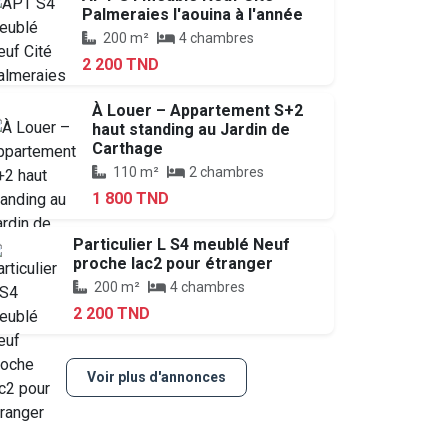
Palmeraies l'aouina à l'année
200 m²
4 chambres
2 200 TND
À Louer – Appartement S+2
haut standing au Jardin de
Carthage
110 m²
2 chambres
1 800 TND
Particulier L S4 meublé Neuf
proche lac2 pour étranger
200 m²
4 chambres
2 200 TND
Voir plus d'annonces