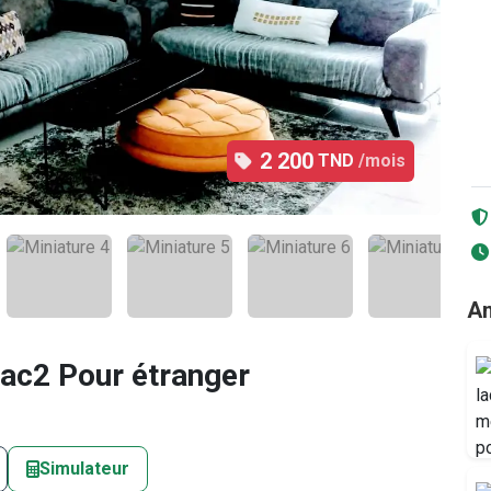
2 200
TND
/mois
2
/12
An
ac2 Pour étranger
Simulateur