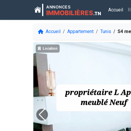
ANNONCES
Accueil
R
IMMOBILIÈRES
.TN
Accueil
Appartement
Tunis
S4 meublé Neu
Location