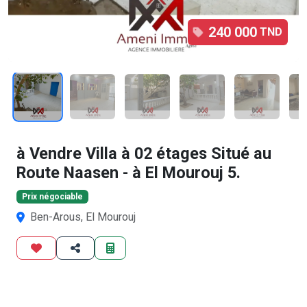
240 000
TND
1
/11
à Vendre Villa à 02 étages Situé au
Route Naasen - à El Mourouj 5.
Prix négociable
Ben-Arous, El Mourouj