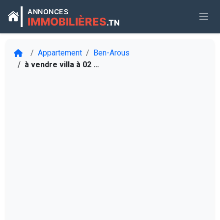
ANNONCES
IMMOBILIÈRES
.TN
Appartement
Ben-Arous
à vendre villa à 02 étages situé au route Naasen - à El Mourouj 5.